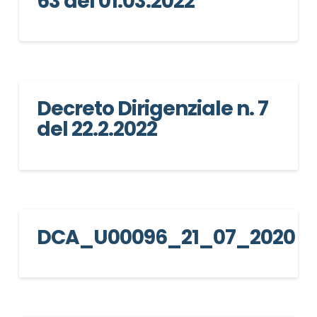
63 del 01.03.2022
Decreto Dirigenziale n. 7
NOME STRUTTURA
*
del 22.2.2022
MAIL REFERENTE
*
DCA_U00096_21_07_2020
MOTIVO DEL CONTATTO
*