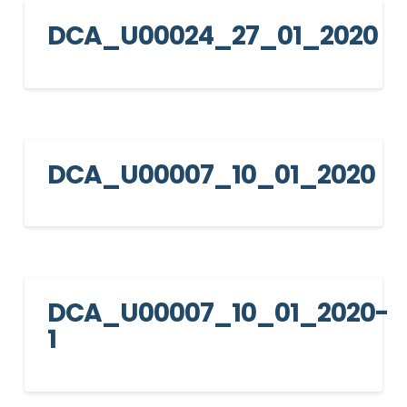
DCA_U00024_27_01_2020
Informativa Privacy
*
Ho preso visione dell'informativa privacy
Privacy Policy completa
Newsletter
Desidero rimanere aggiornato sulle ultime
DCA_U00007_10_01_2020
novità dell'Associazione tramite l'iscrizione alla
newsletter
Invia
DCA_U00007_10_01_2020-
1