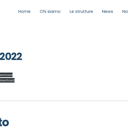
Home
Chi siamo
Le strutture
News
No
.2022
ownload
Download
to