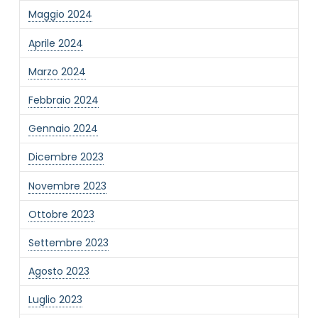
Maggio 2024
Informativa Privacy
*
Ho preso visione dell'informativa privacy
Aprile 2024
Privacy Policy completa
Marzo 2024
Newsletter
Desidero rimanere aggiornato sulle ultime
Febbraio 2024
novità dell'Associazione tramite l'iscrizione alla
newsletter
Gennaio 2024
Dicembre 2023
Invia
Novembre 2023
Ottobre 2023
Settembre 2023
Agosto 2023
Luglio 2023