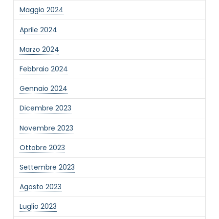
Maggio 2024
Informativa Privacy
*
Ho preso visione dell'informativa privacy
Aprile 2024
Privacy Policy completa
Marzo 2024
Newsletter
Desidero rimanere aggiornato sulle ultime
Febbraio 2024
novità dell'Associazione tramite l'iscrizione alla
newsletter
Gennaio 2024
Dicembre 2023
Invia
Novembre 2023
Ottobre 2023
Settembre 2023
Agosto 2023
Luglio 2023