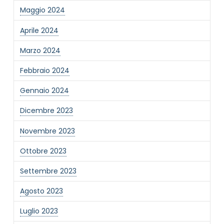
Maggio 2024
Informativa Privacy
*
Ho preso visione dell'informativa privacy
Aprile 2024
Privacy Policy completa
Marzo 2024
Newsletter
Desidero rimanere aggiornato sulle ultime
Febbraio 2024
novità dell'Associazione tramite l'iscrizione alla
newsletter
Gennaio 2024
Dicembre 2023
Invia
Novembre 2023
Ottobre 2023
Settembre 2023
Agosto 2023
Luglio 2023