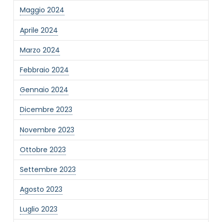
Maggio 2024
Informativa Privacy
*
Ho preso visione dell'informativa privacy
Aprile 2024
Privacy Policy completa
Marzo 2024
Newsletter
Desidero rimanere aggiornato sulle ultime
Febbraio 2024
novità dell'Associazione tramite l'iscrizione alla
newsletter
Gennaio 2024
Dicembre 2023
Invia
Novembre 2023
Ottobre 2023
Settembre 2023
Agosto 2023
Luglio 2023