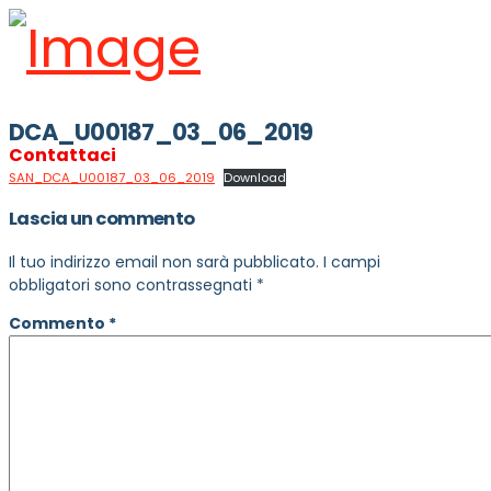
DCA_U00187_03_06_2019
Contattaci
SAN_DCA_U00187_03_06_2019
Download
Lascia un commento
Il tuo indirizzo email non sarà pubblicato.
I campi
obbligatori sono contrassegnati
*
Commento
*