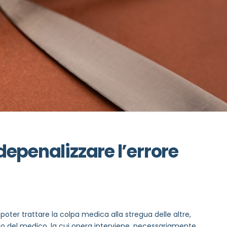
epenalizzare l’errore
 poter trattare la colpa medica alla stregua delle altre,
lo del medico, la cui opera interviene, necessariamente,