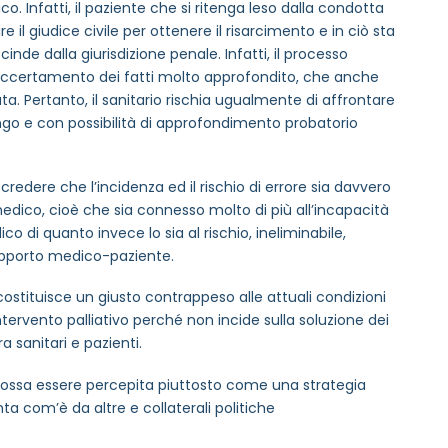
o. Infatti, il paziente che si ritenga leso dalla condotta
il giudice civile per ottenere il risarcimento e in ciò sta
nde dalla giurisdizione penale. Infatti, il processo
ccertamento dei fatti molto approfondito, che anche
ta. Pertanto, il sanitario rischia ugualmente di affrontare
ungo e con possibilità di approfondimento probatorio
redere che l’incidenza ed il rischio di errore sia davvero
rmativa privacy
medico, cioè che sia connesso molto di più all’incapacità
di quanto invece lo sia al rischio, ineliminabile,
 rapporto medico-paziente.
to sulle ultime novità dell'Associazione tramite l'iscrizi
 costituisce un giusto contrappeso alle attuali condizioni
intervento palliativo perché non incide sulla soluzione dei
 sanitari e pazienti.
via
e possa essere percepita piuttosto come una strategia
ta com’è da altre e collaterali politiche