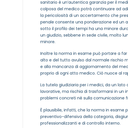
MOTIVO DEL CONTATTO
*
sanitario è un’autentica garanzia per il medic
colposa del medico potrà continuare ad adire 
la pericolosità di un accertamento che presci
penale consente una ponderazione ed un a
sotto il profilo dei tempi ha una minore dura
un giudizio, sebbene in sede civile, molto l
minore.
Informativa Privacy
*
Inoltre la norma in esame può portare a far c
Ho preso visione dell'info
alto e del tutto avulso dal normale rischio 
Privacy Policy completa
e alla mancanza di aggiornamento del medico 
proprio di ogni atto medico. Ciò nuoce al
Newsletter
Desidero rimanere aggiorna
La tutela giudiziaria per i medici, da un lato
lavorative, ma rischia di trasformarsi in un 
problemi concreti né sulla comunicazione fra
In
È plausibile, infatti, che la norma in esam
preventivo-difensiva della categoria, disgiun
professionalizzanti e di controllo interno.