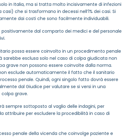
solo in Italia, ma si tratta molto incisivamente di infezioni
 casi) che si trasformano in decessi nell’1% dei casi. Si
ersamente dai costi che sono facilmente individuabili.
 positivamente dal comparto dei medici e del personale
vi.
nitario possa essere coinvolto in un procedimento penale
tà sarebbe esclusa solo nel caso di colpa giudicata non
colpa grave non possono essere coinvolte dalla norma.
, non esclude automaticamente il fatto che il sanitario
ocesso penale. Quindi, ogni singolo fatto dovrà essere
lmente dal Giudice per valutare se si versi in una
i colpa grave.
à sempre sottoposto al vaglio delle indagini, per
MAIL REFERENTE
*
 da attribuire per escludere la procedibilità in caso di
rocesso penale della vicenda che coinvolge paziente e