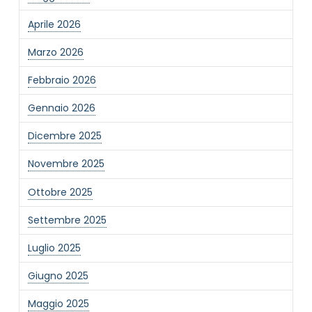
Informativa Privacy
*
Ho preso visione dell'informativa privacy
Aprile 2026
Privacy Policy completa
Marzo 2026
Newsletter
Febbraio 2026
Desidero rimanere aggiornato sulle ultime
novità dell'Associazione tramite l'iscrizione alla
Gennaio 2026
newsletter
Dicembre 2025
Novembre 2025
Invia
Ottobre 2025
Settembre 2025
Luglio 2025
Giugno 2025
Maggio 2025