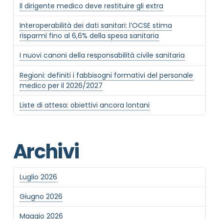
Il dirigente medico deve restituire gli extra
Interoperabilità dei dati sanitari: l’OCSE stima
risparmi fino al 6,6% della spesa sanitaria
I nuovi canoni della responsabilità civile sanitaria
NOME STRUTTURA
*
Regioni: definiti i fabbisogni formativi del personale
medico per il 2026/2027
MAIL REFERENTE
*
Liste di attesa: obiettivi ancora lontani
MOTIVO DEL CONTATTO
*
Archivi
Luglio 2026
Giugno 2026
Maggio 2026