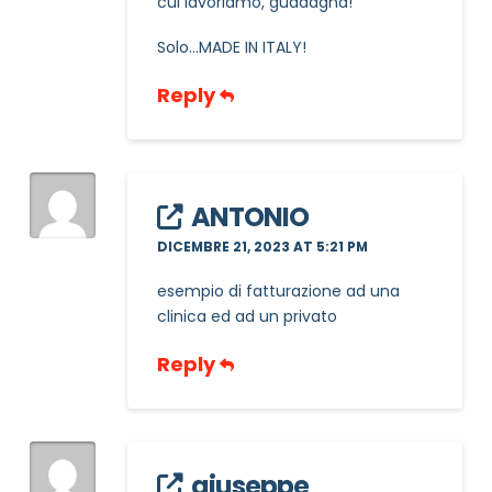
cui lavoriamo, guadagna!
Solo…MADE IN ITALY!
NOME STRUTTURA
*
Reply
MAIL REFERENTE
*
ANTONIO
DICEMBRE 21, 2023 AT 5:21 PM
MOTIVO DEL CONTATTO
*
esempio di fatturazione ad una
clinica ed ad un privato
Reply
Informativa Privacy
*
Ho preso visione dell'informativa privacy
giuseppe