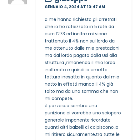
Privacy Policy completa
GENNAIO 4, 2024 AT 10:47 AM
Newsletter
a me hanno richiesto gli arretrati
Desidero rimanere aggiornato sulle ultime
che io ho rateizzato in 5 rate da
novità dell'Associazione tramite l'iscrizione alla
euro 1273 ed inoltre mi viene
newsletter
trattenuto il 4% non sul lordo da
me ottenuto dalle mie prestazioni
ma dal lordo pagato dalla Usl alla
Invia
struttura ,rimanendo il mio lordo
inalterato e quindi io emetto
fattura inesatta in quanto dal mio
netto in effetti manca il 4% già
tolto ma da una somma che non
mi compete.
è pazzesco sembra una
punizione.ci vorrebbe uno sciopero
generale imponente.ricordate
quanti altri balzelli ci colpiscono.io
mi ritirerò sicuramente.tra tutte le