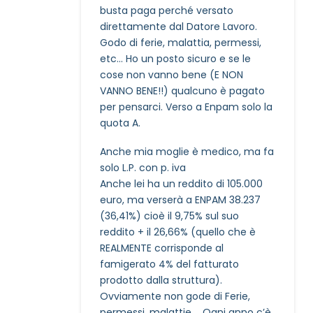
busta paga perché versato
direttamente dal Datore Lavoro.
Godo di ferie, malattia, permessi,
etc… Ho un posto sicuro e se le
cose non vanno bene (E NON
VANNO BENE!!) qualcuno è pagato
per pensarci. Verso a Enpam solo la
quota A.
Anche mia moglie è medico, ma fa
solo L.P. con p. iva
Anche lei ha un reddito di 105.000
euro, ma verserà a ENPAM 38.237
(36,41%) cioè il 9,75% sul suo
reddito + il 26,66% (quello che è
REALMENTE corrisponde al
famigerato 4% del fatturato
prodotto dalla struttura).
Ovviamente non gode di Ferie,
permessi, malattie,… Ogni anno c’è