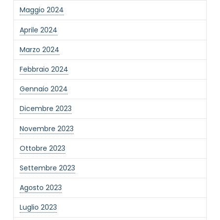
Maggio 2024
Informativa Privacy
*
Ho preso visione dell'informativa privacy
Aprile 2024
Privacy Policy completa
Marzo 2024
Newsletter
Desidero rimanere aggiornato sulle ultime
Febbraio 2024
novità dell'Associazione tramite l'iscrizione alla
newsletter
Gennaio 2024
Dicembre 2023
Invia
Novembre 2023
Ottobre 2023
Settembre 2023
Agosto 2023
Luglio 2023