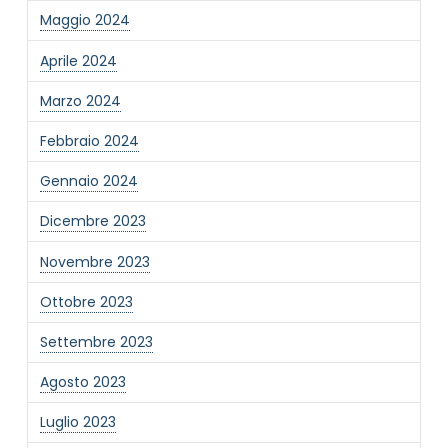
Maggio 2024
Informativa Privacy
*
Ho preso visione dell'informativa privacy
Aprile 2024
Privacy Policy completa
Marzo 2024
Newsletter
Desidero rimanere aggiornato sulle ultime
Febbraio 2024
novità dell'Associazione tramite l'iscrizione alla
newsletter
Gennaio 2024
Dicembre 2023
Invia
Novembre 2023
Ottobre 2023
Settembre 2023
Agosto 2023
Luglio 2023