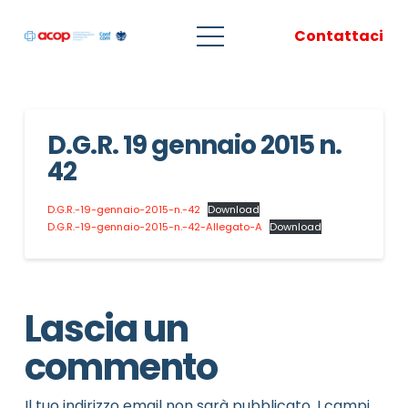
Contattaci
D.G.R. 19 gennaio 2015 n.
42
D.G.R.-19-gennaio-2015-n.-42
Download
D.G.R.-19-gennaio-2015-n.-42-Allegato-A
Download
Lascia un
commento
Il tuo indirizzo email non sarà pubblicato.
I campi