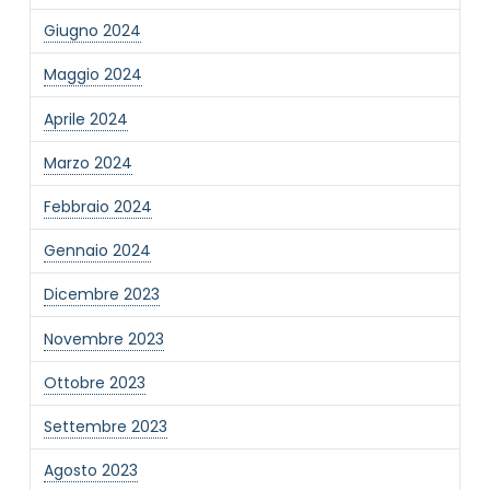
Giugno 2024
Informativa Privacy
*
Maggio 2024
Ho preso visione dell'informativa privacy
Privacy Policy completa
Aprile 2024
Newsletter
Marzo 2024
Desidero rimanere aggiornato sulle ultime
novità dell'Associazione tramite l'iscrizione alla
Febbraio 2024
newsletter
Gennaio 2024
Dicembre 2023
Invia
Novembre 2023
Ottobre 2023
Settembre 2023
Agosto 2023