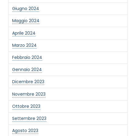
Giugno 2024
Informativa Privacy
*
Maggio 2024
Ho preso visione dell'informativa privacy
Privacy Policy completa
Aprile 2024
Newsletter
Marzo 2024
Desidero rimanere aggiornato sulle ultime
novità dell'Associazione tramite l'iscrizione alla
Febbraio 2024
newsletter
Gennaio 2024
Dicembre 2023
Invia
Novembre 2023
Ottobre 2023
Settembre 2023
Agosto 2023