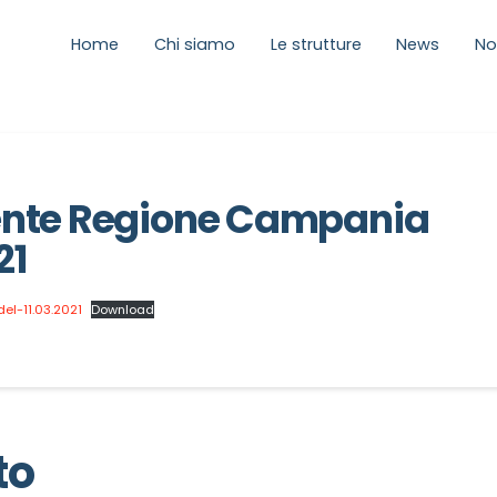
Home
Chi siamo
Le strutture
News
No
ente Regione Campania
21
l-11.03.2021
Download
to