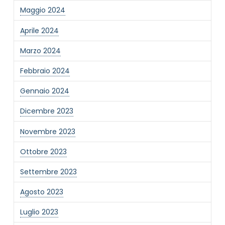
Maggio 2024
Informativa Privacy
*
Ho preso visione dell'informativa privacy
Aprile 2024
Privacy Policy completa
Marzo 2024
Newsletter
Desidero rimanere aggiornato sulle ultime
Febbraio 2024
novità dell'Associazione tramite l'iscrizione alla
newsletter
Gennaio 2024
Dicembre 2023
Invia
Novembre 2023
Ottobre 2023
Settembre 2023
Agosto 2023
Luglio 2023