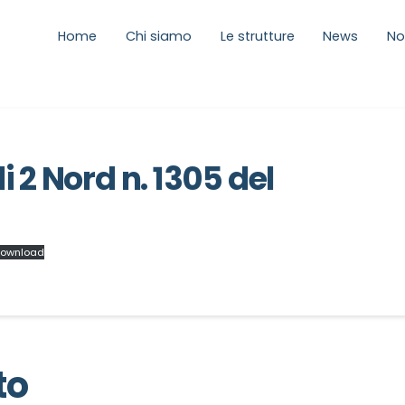
Home
Chi siamo
Le strutture
News
No
 2 Nord n. 1305 del
ownload
to