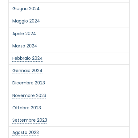
Giugno 2024
Informativa Privacy
*
Maggio 2024
Ho preso visione dell'informativa privacy
Privacy Policy completa
Aprile 2024
Newsletter
Marzo 2024
Desidero rimanere aggiornato sulle ultime
novità dell'Associazione tramite l'iscrizione alla
Febbraio 2024
newsletter
Gennaio 2024
Dicembre 2023
Invia
Novembre 2023
Ottobre 2023
Settembre 2023
Agosto 2023