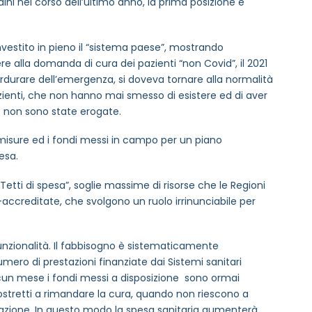
tadini nel corso dell’ultimo anno, la prima posizione è
nvestito in pieno il “sistema paese”, mostrando
re alla domanda di cura dei pazienti “non Covid”, il 2021
erdurare dell’emergenza, si doveva tornare alla normalità
azienti, che non hanno mai smesso di esistere ed di aver
o non sono state erogate.
 misure ed i fondi messi in campo per un piano
esa.
Tetti di spesa”, soglie massime di risorse che le Regioni
accreditate, che svolgono un ruolo irrinunciabile per
unzionalità. Il fabbisogno è sistematicamente
mero di prestazioni finanziate dai Sistemi sanitari
ascun mese i fondi messi a disposizione sono ormai
costretti a rimandare la cura, quando non riescono a
stazione. In questo modo la spesa sanitaria aumenterà