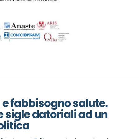
a e fabbisogno salute.
e sigle datoriali ad un
litica