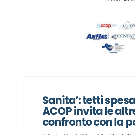
Sanita’: tetti spes
ACOP invita le altr
confronto con la po