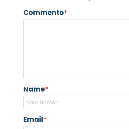
Commento
*
MOTIVO DEL CONTATTO
*
Informativa Privacy
*
Ho preso visione dell'info
Privacy Policy completa
Name
*
Newsletter
Desidero rimanere aggiorna
Email
*
In