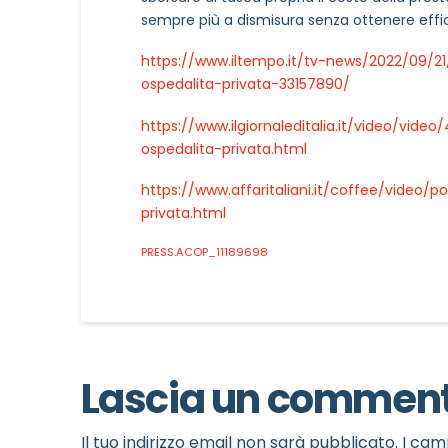
sempre più a dismisura senza ottenere effi
https://www.iltempo.it/tv-news/2022/09/2
ospedalita-privata-33157890/
https://www.ilgiornaleditalia.it/video/vid
ospedalita-privata.html
https://www.affaritaliani.it/coffee/video/p
privata.html
PRESS.ACOP_11189698
Lascia un commen
NOME STRUTTURA
*
Il tuo indirizzo email non sarà pubblicato.
I cam