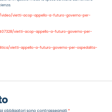
cienza.
1/video/vietti-acop-appello-a-futuro-governo-per-
eo/407328/vietti-acop-appello-a-futuro-governo-per-
olitica/vietti-appello-a-futuro-governo-per-ospedalita-
to
MAIL REFERENTE
*
pi obbligatori sono contrassegnati
*