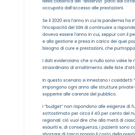
Nella classifica dei “disservizi” patiti dai cit
occupata dall’accesso alle prestazioni.
Se il 2020 era l’anno in cui la pandemia ha i
l’incapacità del SSN di continuare a risponde
doveva essere l’anno in cui, seppur con il p
e alla gestione e presa in carico dei quei p
bisogno di cure e prestazioni, che purtropp
I dati evidenziano che a nulla sono valse le
straordinario di smaltimento delle liste d’att
In questo scenario si innestano i cosiddetti “
impongono ogni anno alle strutture private-
sopperire alle carenze del pubblico.
I “budget” non rispondono alle esigenze di f
sottostimato per circa il 40 per cento del nu
regionali: ciò vuol dire che alla metà di ci
esauriti e, di conseguenza, i pazienti sono 
sborsare di tasca propria il costo della pre