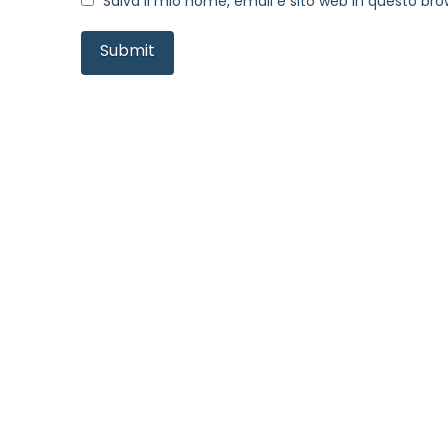
MOTIVO DEL CONTATTO
*
Salva il mio nome, email e sito web in questo b
Informativa Privacy
*
Ho preso visione dell'info
Privacy Policy completa
Newsletter
Desidero rimanere aggiorna
In