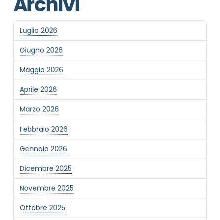
Archivi
Luglio 2026
Informativa Privacy
*
Giugno 2026
Ho preso visione dell'informativa privacy
Privacy Policy completa
Maggio 2026
Newsletter
Aprile 2026
Desidero rimanere aggiornato sulle ultime
novità dell'Associazione tramite l'iscrizione alla
Marzo 2026
newsletter
Febbraio 2026
Gennaio 2026
Invia
Dicembre 2025
Novembre 2025
Ottobre 2025