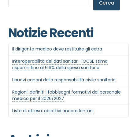
Cerca
Notizie Recenti
Il dirigente medico deve restituire gli extra
NOME STRUTTURA
*
Interoperabilità dei dati sanitari: l’OCSE stima
risparmi fino al 6,6% della spesa sanitaria
I nuovi canoni della responsabilità civile sanitaria
MAIL REFERENTE
*
Regioni: definiti i fabbisogni formativi del personale
medico per il 2026/2027
MOTIVO DEL CONTATTO
*
Liste di attesa: obiettivi ancora lontani