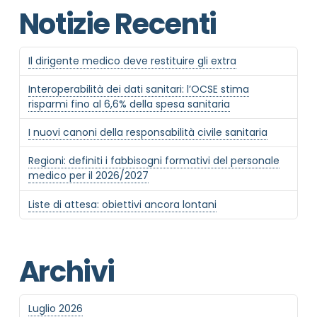
Notizie Recenti
Informativa Privacy
*
Ho preso visione dell'informativa privacy
Il dirigente medico deve restituire gli extra
Privacy Policy completa
Interoperabilità dei dati sanitari: l’OCSE stima
Newsletter
risparmi fino al 6,6% della spesa sanitaria
Desidero rimanere aggiornato sulle ultime
novità dell'Associazione tramite l'iscrizione alla
I nuovi canoni della responsabilità civile sanitaria
newsletter
Regioni: definiti i fabbisogni formativi del personale
medico per il 2026/2027
Invia
Liste di attesa: obiettivi ancora lontani
Archivi
Luglio 2026