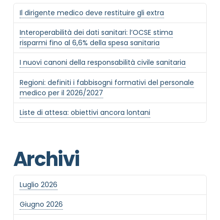
Il dirigente medico deve restituire gli extra
MOTIVO DEL CONTATTO
*
Interoperabilità dei dati sanitari: l’OCSE stima
risparmi fino al 6,6% della spesa sanitaria
I nuovi canoni della responsabilità civile sanitaria
Regioni: definiti i fabbisogni formativi del personale
medico per il 2026/2027
Liste di attesa: obiettivi ancora lontani
Informativa Privacy
*
Ho preso visione dell'informativa privacy
Privacy Policy completa
Archivi
Newsletter
Desidero rimanere aggiornato sulle ultime
novità dell'Associazione tramite l'iscrizione alla
Luglio 2026
newsletter
Giugno 2026