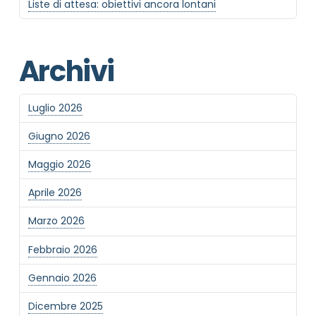
Liste di attesa: obiettivi ancora lontani
Archivi
Informativa Privacy
*
Ho preso visione dell'informativa privacy
Luglio 2026
Privacy Policy completa
Giugno 2026
Newsletter
Maggio 2026
Desidero rimanere aggiornato sulle ultime
novità dell'Associazione tramite l'iscrizione alla
Aprile 2026
newsletter
Marzo 2026
Febbraio 2026
Invia
Gennaio 2026
Dicembre 2025