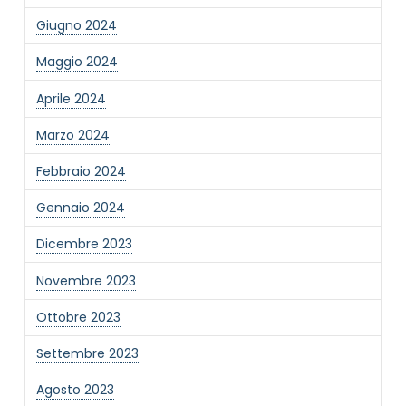
Giugno 2024
Informativa Privacy
*
Maggio 2024
Ho preso visione dell'informativa privacy
Privacy Policy completa
Aprile 2024
Newsletter
Marzo 2024
Desidero rimanere aggiornato sulle ultime
novità dell'Associazione tramite l'iscrizione alla
Febbraio 2024
newsletter
Gennaio 2024
Dicembre 2023
Invia
Novembre 2023
Ottobre 2023
Settembre 2023
Agosto 2023