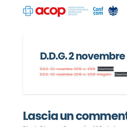
D.D.G. 2 novembre 
D.D.G.-02-novembre-2016-n.-2109
Download
D.D.G.-02-novembre-2016-n.-2109-Allegato-
Downlo
Lascia un commen