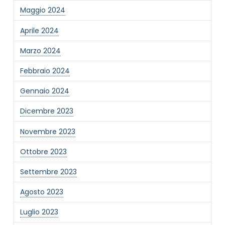
Maggio 2024
Informativa Privacy
*
Ho preso visione dell'informativa privacy
Aprile 2024
Privacy Policy completa
Marzo 2024
Newsletter
Desidero rimanere aggiornato sulle ultime
Febbraio 2024
novità dell'Associazione tramite l'iscrizione alla
newsletter
Gennaio 2024
Dicembre 2023
Invia
Novembre 2023
Ottobre 2023
Settembre 2023
Agosto 2023
Luglio 2023