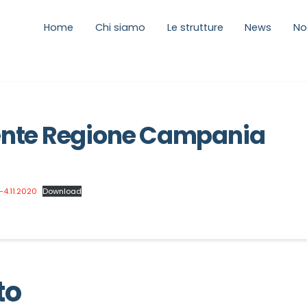
Home
Chi siamo
Le strutture
News
No
ente Regione Campania
4.11.2020
Download
to