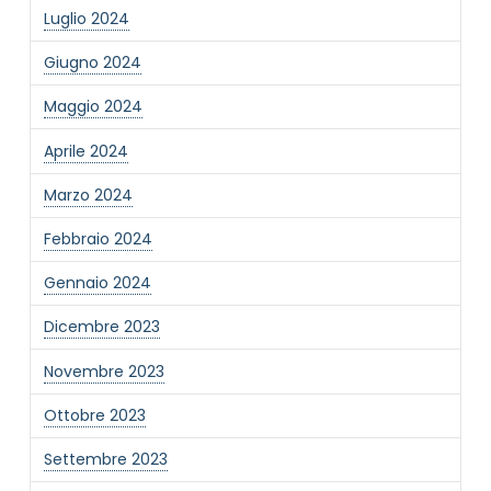
Luglio 2024
Giugno 2024
Informativa Privacy
*
Ho preso visione dell'informativa privacy
Maggio 2024
Privacy Policy completa
Aprile 2024
Newsletter
Desidero rimanere aggiornato sulle ultime
Marzo 2024
novità dell'Associazione tramite l'iscrizione alla
newsletter
Febbraio 2024
Gennaio 2024
Dicembre 2023
Invia
Novembre 2023
Ottobre 2023
Settembre 2023