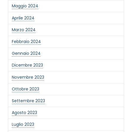
Maggio 2024
Informativa Privacy
*
Ho preso visione dell'informativa privacy
Aprile 2024
Privacy Policy completa
Marzo 2024
Newsletter
Desidero rimanere aggiornato sulle ultime
Febbraio 2024
novità dell'Associazione tramite l'iscrizione alla
newsletter
Gennaio 2024
Dicembre 2023
Invia
Novembre 2023
Ottobre 2023
Settembre 2023
Agosto 2023
Luglio 2023