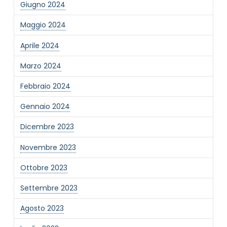
Giugno 2024
Informativa Privacy
*
Maggio 2024
Ho preso visione dell'informativa privacy
Aprile 2024
Privacy Policy completa
Newsletter
Marzo 2024
Desidero rimanere aggiornato sulle ultime
Febbraio 2024
novità dell'Associazione tramite l'iscrizione alla
newsletter
Gennaio 2024
Dicembre 2023
Invia
Novembre 2023
Ottobre 2023
Settembre 2023
Agosto 2023