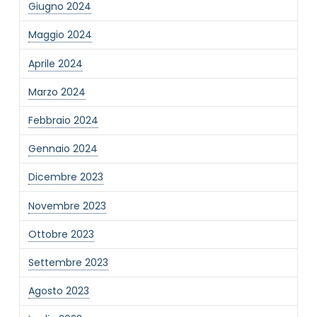
Giugno 2024
Informativa Privacy
*
Maggio 2024
Ho preso visione dell'informativa privacy
Aprile 2024
Privacy Policy completa
Newsletter
Marzo 2024
Desidero rimanere aggiornato sulle ultime
Febbraio 2024
novità dell'Associazione tramite l'iscrizione alla
newsletter
Gennaio 2024
Dicembre 2023
Invia
Novembre 2023
Ottobre 2023
Settembre 2023
Agosto 2023