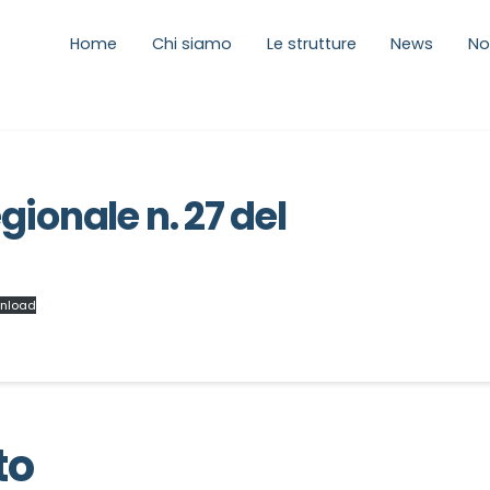
Home
Chi siamo
Le strutture
News
No
gionale n. 27 del
nload
to