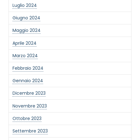
Luglio 2024
Giugno 2024
Informativa Privacy
*
Ho preso visione dell'informativa privacy
Maggio 2024
Privacy Policy completa
Aprile 2024
Newsletter
Desidero rimanere aggiornato sulle ultime
Marzo 2024
novità dell'Associazione tramite l'iscrizione alla
newsletter
Febbraio 2024
Gennaio 2024
Dicembre 2023
Invia
Novembre 2023
Ottobre 2023
Settembre 2023