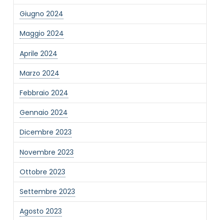
Giugno 2024
Informativa Privacy
*
Maggio 2024
Ho preso visione dell'informativa privacy
Privacy Policy completa
Aprile 2024
Newsletter
Marzo 2024
Desidero rimanere aggiornato sulle ultime
novità dell'Associazione tramite l'iscrizione alla
Febbraio 2024
newsletter
Gennaio 2024
Dicembre 2023
Invia
Novembre 2023
Ottobre 2023
Settembre 2023
Agosto 2023