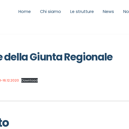
Home
Chi siamo
Le strutture
News
No
 della Giunta Regionale
0
-16.12.2020
Download
to