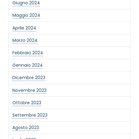
Giugno 2024
Informativa Privacy
*
Maggio 2024
Ho preso visione dell'informativa privacy
Aprile 2024
Privacy Policy completa
Newsletter
Marzo 2024
Desidero rimanere aggiornato sulle ultime
Febbraio 2024
novità dell'Associazione tramite l'iscrizione alla
newsletter
Gennaio 2024
Dicembre 2023
Invia
Novembre 2023
Ottobre 2023
Settembre 2023
Agosto 2023