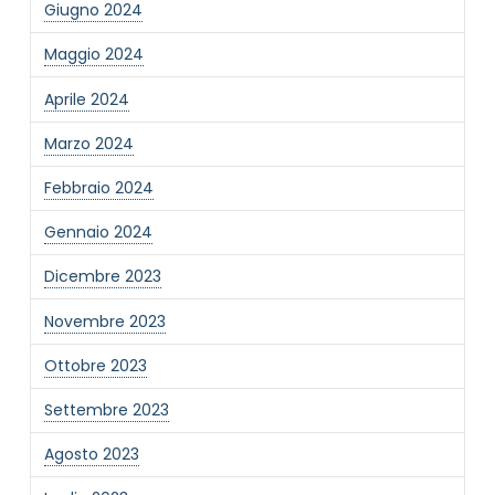
Giugno 2024
Informativa Privacy
*
Maggio 2024
Ho preso visione dell'informativa privacy
Aprile 2024
Privacy Policy completa
Newsletter
Marzo 2024
Desidero rimanere aggiornato sulle ultime
Febbraio 2024
novità dell'Associazione tramite l'iscrizione alla
newsletter
Gennaio 2024
Dicembre 2023
Invia
Novembre 2023
Ottobre 2023
Settembre 2023
Agosto 2023