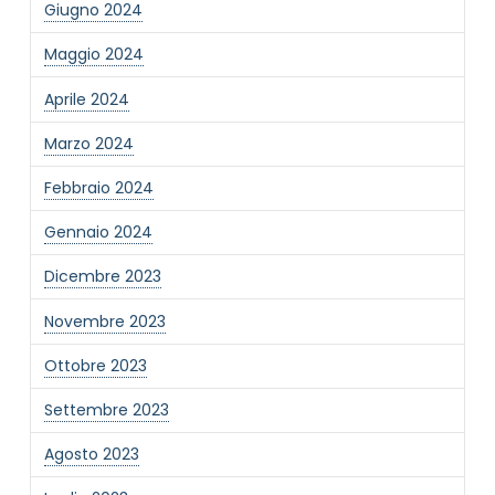
Giugno 2024
Informativa Privacy
*
Maggio 2024
Ho preso visione dell'informativa privacy
Aprile 2024
Privacy Policy completa
Newsletter
Marzo 2024
Desidero rimanere aggiornato sulle ultime
Febbraio 2024
novità dell'Associazione tramite l'iscrizione alla
newsletter
Gennaio 2024
Dicembre 2023
Invia
Novembre 2023
Ottobre 2023
Settembre 2023
Agosto 2023