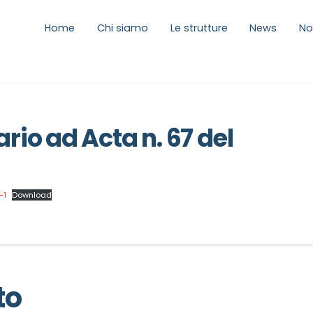
Home
Chi siamo
Le strutture
News
No
io ad Acta n. 67 del
-1
Download
to