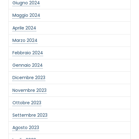
Giugno 2024
Informativa Privacy
*
Maggio 2024
Ho preso visione dell'informativa privacy
Aprile 2024
Privacy Policy completa
Newsletter
Marzo 2024
Desidero rimanere aggiornato sulle ultime
Febbraio 2024
novità dell'Associazione tramite l'iscrizione alla
newsletter
Gennaio 2024
Dicembre 2023
Invia
Novembre 2023
Ottobre 2023
Settembre 2023
Agosto 2023