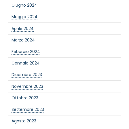
Giugno 2024
Informativa Privacy
*
Maggio 2024
Ho preso visione dell'informativa privacy
Privacy Policy completa
Aprile 2024
Newsletter
Marzo 2024
Desidero rimanere aggiornato sulle ultime
novità dell'Associazione tramite l'iscrizione alla
Febbraio 2024
newsletter
Gennaio 2024
Dicembre 2023
Invia
Novembre 2023
Ottobre 2023
Settembre 2023
Agosto 2023