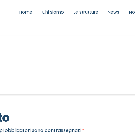
Home
Chi siamo
Le strutture
News
No
to
pi obbligatori sono contrassegnati
*