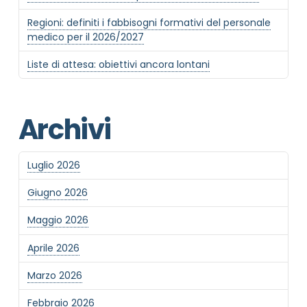
Regioni: definiti i fabbisogni formativi del personale
Newsletter
medico per il 2026/2027
Desidero rimanere aggiornato sulle ultime
novità dell'Associazione tramite l'iscrizione alla
Liste di attesa: obiettivi ancora lontani
newsletter
Archivi
Invia
Luglio 2026
Giugno 2026
Maggio 2026
Aprile 2026
Marzo 2026
Febbraio 2026