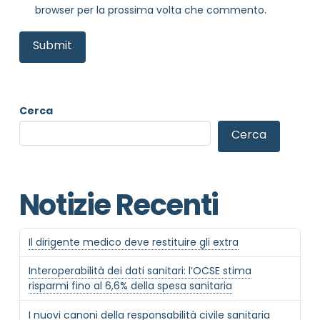
browser per la prossima volta che commento.
NOME STRUTTURA
*
MAIL REFERENTE
*
Cerca
Cerca
MOTIVO DEL CONTATTO
*
Notizie Recenti
Il dirigente medico deve restituire gli extra
Interoperabilità dei dati sanitari: l’OCSE stima
Informativa Privacy
*
risparmi fino al 6,6% della spesa sanitaria
Ho preso visione dell'informativa privacy
I nuovi canoni della responsabilità civile sanitaria
Privacy Policy completa