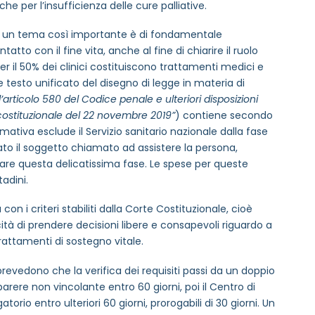
e per l’insufficienza delle cure palliative.
re un tema così importante è di fondamentale
atto con il fine vita, anche al fine di chiarire il ruolo
 per il 50% dei clinici costituiscono trattamenti medici e
le testo unificato del disegno di legge in materia di
l’articolo 580 del Codice penale e ulteriori disposizioni
costituzionale del 22 novembre 2019”
) contiene secondo
rmativa esclude il Servizio sanitario nazionale dalla fase
ato il soggetto chiamato ad assistere la persona,
onare questa delicatissima fase. Le spese per queste
tadini.
con i criteri stabiliti dalla Corte Costituzionale, cioè
ità di prendere decisioni libere e consapevoli riguardo a
rattamenti di sostegno vitale.
evedono che la verifica dei requisiti passi da un doppio
n parere non vincolante entro 60 giorni, poi il Centro di
rio entro ulteriori 60 giorni, prorogabili di 30 giorni. Un