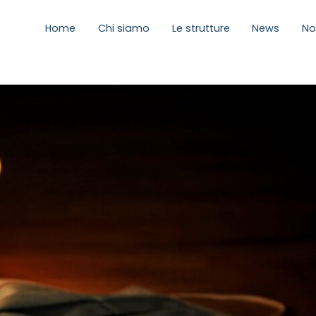
Home
Chi siamo
Le strutture
News
No