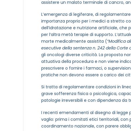
assistere un malato terminale di cancro, anch
L’emergenza di legiferare, di regolamenta
importanza proprio per i medici a stretto cont
dell’idratazione e nutrizione artificiale, che
per l’altra metà terapie di supporto. L’attua
morte medicalmente assistita (
“Modifica al
esecutive della sentenza n. 242 della Corte 
gli oncologi diverse criticità. La proposta no
attuativa della procedura e non viene indic
prescrivere o fornire i farmaci, o supervisi
pratiche non devono essere a carico dei cit
Si tratta di regolamentare condizioni in linea 
grave sofferenza fisica o psicologica, capac
patologie irreversibili e con dipendenza da t
I recenti emendamenti al disegno di legge pr
vaglio: prima i comitati etici territoriali, co
coordinamento nazionale, con parere obbligato