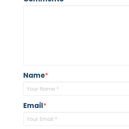
MOTIVO DEL CONTATTO
*
Informativa Privacy
*
Name
*
Ho preso visione dell'info
Privacy Policy completa
Newsletter
Email
*
Desidero rimanere aggiorna
In