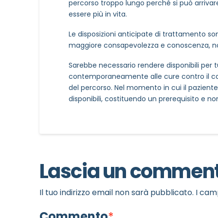
percorso troppo lungo perché si può arrivar
essere più in vita.
Le disposizioni anticipate di trattamento s
maggiore consapevolezza e conoscenza, no
Sarebbe necessario rendere disponibili per tut
contemporaneamente alle cure contro il can
del percorso. Nel momento in cui il paziente
disponibili, costituendo un prerequisito e 
Lascia un commen
Il tuo indirizzo email non sarà pubblicato.
I cam
NOME STRUTTURA
*
Commento
*