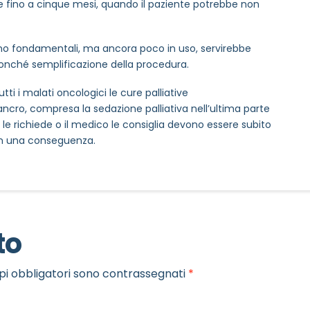
e fino a cinque mesi, quando il paziente potrebbe non
ono fondamentali, ma ancora poco in uso, servirebbe
nché semplificazione della procedura.
ti i malati oncologici le cure palliative
cro, compresa la sedazione palliativa nell’ultima parte
 le richiede o il medico le consiglia devono essere subito
non una conseguenza.
to
pi obbligatori sono contrassegnati
*
MAIL REFERENTE
*