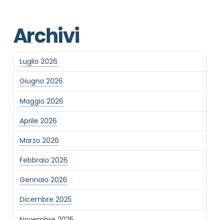
Archivi
Informativa Privacy
*
Luglio 2026
Ho preso visione dell'informativa privacy
Privacy Policy completa
Giugno 2026
Newsletter
Maggio 2026
Desidero rimanere aggiornato sulle ultime
novità dell'Associazione tramite l'iscrizione alla
Aprile 2026
newsletter
Marzo 2026
Febbraio 2026
Invia
Gennaio 2026
Dicembre 2025
Novembre 2025