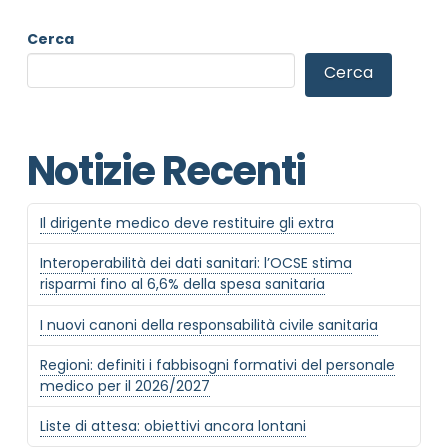
Cerca
Cerca
Notizie Recenti
NOME STRUTTURA
*
Il dirigente medico deve restituire gli extra
Interoperabilità dei dati sanitari: l’OCSE stima
risparmi fino al 6,6% della spesa sanitaria
MAIL REFERENTE
*
I nuovi canoni della responsabilità civile sanitaria
Regioni: definiti i fabbisogni formativi del personale
medico per il 2026/2027
MOTIVO DEL CONTATTO
*
Liste di attesa: obiettivi ancora lontani