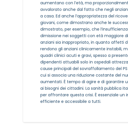
aumentano con l’età, ma proporzionalmente
avvalorato anche dal fatto che negli anziani 
a casa. Ed anche l’appropriatezza del ricover
giovani, come dimostrano anche le successive
dimostrato, per esempio, che l’insufficienza
dimissione nei soggetti con età maggiore di 75
anziani sia inappropriato, in quanto affetti 
rendono gli anziani clinicamente instabili, m
quadri clinici acuti e gravi, spesso a prese
dipendenti attuabili solo in ospedali attrez
cause principali del sovraffollamento del PS 
cui si associa una riduzione costante del n
aumentati. È tempo di agire e di garantire 
ai bisogni dei cittadini. La sanità pubblica it
per affrontare questa crisi. È essenziale un
efficiente e accessibile a tutti.