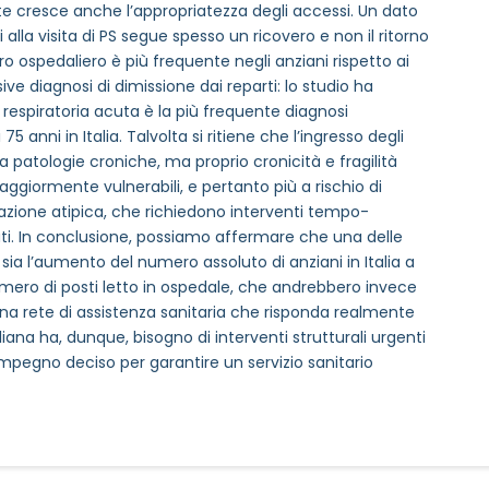
 cresce anche l’appropriatezza degli accessi. Un dato
alla visita di PS segue spesso un ricovero e non il ritorno
o ospedaliero è più frequente negli anziani rispetto ai
 diagnosi di dimissione dai reparti: lo studio ha
 respiratoria acuta è la più frequente diagnosi
 anni in Italia. Talvolta si ritiene che l’ingresso degli
da patologie croniche, ma proprio cronicità e fragilità
aggiormente vulnerabili, e pertanto più a rischio di
ntazione atipica, che richiedono interventi tempo-
zati. In conclusione, possiamo affermare che una delle
sia l’aumento del numero assoluto di anziani in Italia a
umero di posti letto in ospedale, che andrebbero invece
una rete di assistenza sanitaria che risponda realmente
aliana ha, dunque, bisogno di interventi strutturali urgenti
 impegno deciso per garantire un servizio sanitario