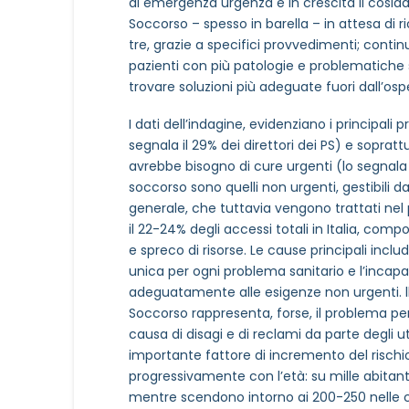
di emergenza urgenza è in crescita il cosidd
Soccorso – spesso in barella – in attesa di r
tre, grazie a specifici provvedimenti; conti
pazienti con più patologie e problematiche 
trovare soluzioni più adeguate fuori dall’osp
I dati dell’indagine, evidenziano i principal
segnala il 29% dei direttori dei PS) e soprattu
avrebbe bisogno di cure urgenti (lo segnala il
soccorso sono quelli non urgenti, gestibili d
generale, che tuttavia vengono trattati ne
il 22-24% degli accessi totali in Italia, co
e spreco di risorse. Le cause principali inc
unica per ogni problema sanitario e l’incapaci
adeguatamente alle esigenze non urgenti. ll
Soccorso rappresenta, forse, il problema per
causa di disagi e di reclami da parte degli u
importante fattore di incremento del rischio
progressivamente con l’età: su mille abitanti
mentre scendono intorno ai 200-250 nelle class