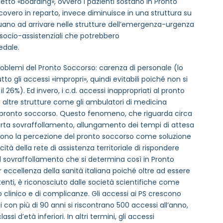
etto «boarding», ovvero i pazienti sostano in Pronto
icovero in reparto, invece diminuisce in una struttura su
nuano ad arrivare nelle strutture dell’emergenza-urgenza
socio-assistenziali che potrebbero
edale.
i problemi del Pronto Soccorso: carenza di personale (lo
tto gli accessi «impropri», quindi evitabili poiché non si
 26%). Ed invero, i c.d. accessi inappropriati al pronto
a altre strutture come gli ambulatori di medicina
l pronto soccorso. Questo fenomeno, che riguarda circa
mporta sovraffollamento, allungamento dei tempi di attesa
ludono la percezione del pronto soccorso come soluzione
tà della rete di assistenza territoriale di rispondere
 sovraffollamento che si determina così in Pronto
 eccellenza della sanità italiana poiché oltre ad essere
tenti, è riconosciuto dalle società scientifiche come
 clinico e di complicanze. Gli accessi ai PS crescono
 con più di 90 anni si riscontrano 500 accessi all’anno,
i d’età inferiori. In altri termini, gli accessi