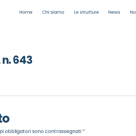
Home
Chi siamo
Le strutture
News
No
2 n. 643
to
pi obbligatori sono contrassegnati
*