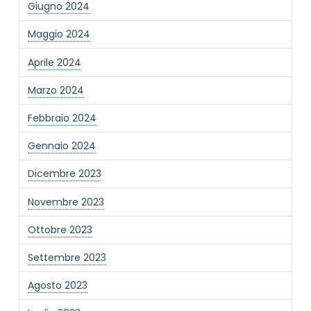
Giugno 2024
Informativa Privacy
*
Maggio 2024
Ho preso visione dell'informativa privacy
Aprile 2024
Privacy Policy completa
Newsletter
Marzo 2024
Desidero rimanere aggiornato sulle ultime
Febbraio 2024
novità dell'Associazione tramite l'iscrizione alla
newsletter
Gennaio 2024
Dicembre 2023
Invia
Novembre 2023
Ottobre 2023
Settembre 2023
Agosto 2023