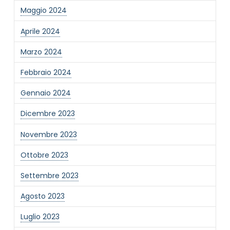
Maggio 2024
Informativa Privacy
*
Ho preso visione dell'informativa privacy
Aprile 2024
Privacy Policy completa
Marzo 2024
Newsletter
Desidero rimanere aggiornato sulle ultime
Febbraio 2024
novità dell'Associazione tramite l'iscrizione alla
newsletter
Gennaio 2024
Dicembre 2023
Invia
Novembre 2023
Ottobre 2023
Settembre 2023
Agosto 2023
Luglio 2023